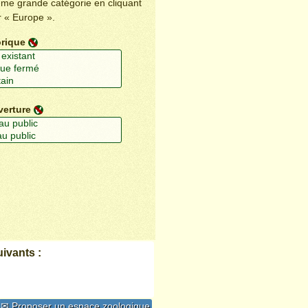
ême grande catégorie en cliquant
r « Europe ».
orique
verture
ivants :
✉ Proposer un espace zoologique