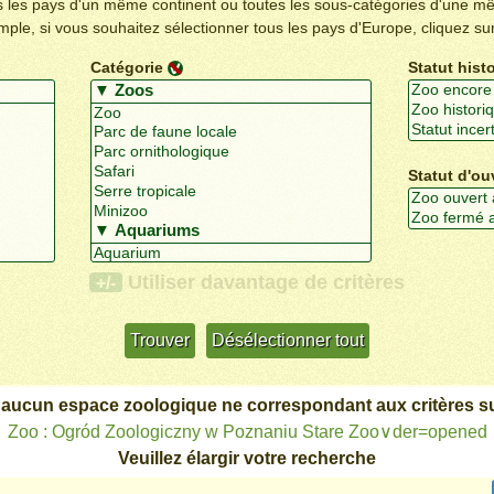
us les pays d'un même continent ou toutes les sous-catégories d'une m
emple, si vous souhaitez sélectionner tous les pays d'Europe, cliquez su
Catégorie
Statut hist
Statut d'ou
Utiliser davantage de critères
+/-
 aucun espace zoologique ne correspondant aux critères su
Zoo : Ogród Zoologiczny w Poznaniu Stare Zoo∨der=opened
Veuillez élargir votre recherche