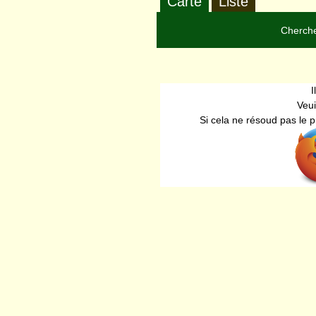
Carte
Liste
Cherche
I
Veui
Si cela ne résoud pas le 