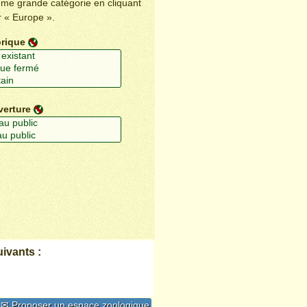
ême grande catégorie en cliquant
r « Europe ».
orique
verture
ivants :
✉ Proposer un espace zoologique