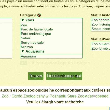
us les pays d'un même continent ou toutes les sous-catégories d'une m
emple, si vous souhaitez sélectionner tous les pays d'Europe, cliquez su
Catégorie
Statut hist
Statut d'ou
Utiliser davantage de critères
+/-
 aucun espace zoologique ne correspondant aux critères su
Zoo : Ogród Zoologiczny w Poznaniu Stare Zoo∨der=opened
Veuillez élargir votre recherche