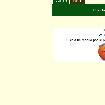
Carte
Liste
Cherche
I
Veui
Si cela ne résoud pas le 