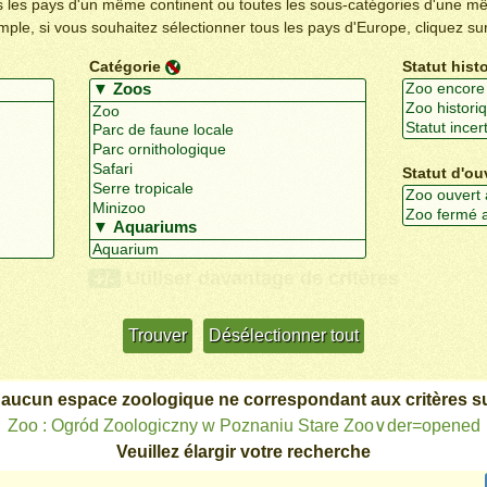
us les pays d'un même continent ou toutes les sous-catégories d'une m
emple, si vous souhaitez sélectionner tous les pays d'Europe, cliquez su
Catégorie
Statut hist
Statut d'ou
Utiliser davantage de critères
+/-
 aucun espace zoologique ne correspondant aux critères su
Zoo : Ogród Zoologiczny w Poznaniu Stare Zoo∨der=opened
Veuillez élargir votre recherche