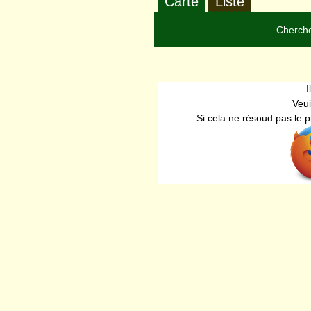
Carte
Liste
Cherche
I
Veui
Si cela ne résoud pas le 