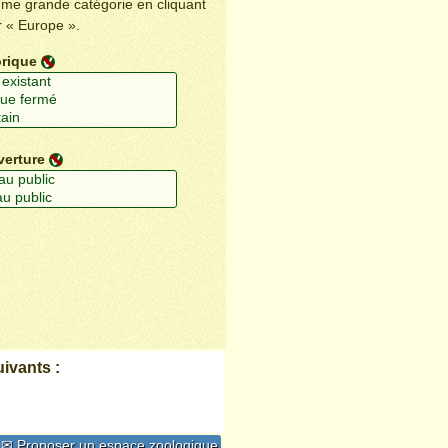
ême grande catégorie en cliquant
r « Europe ».
orique
verture
ivants :
✉ Proposer un espace zoologique