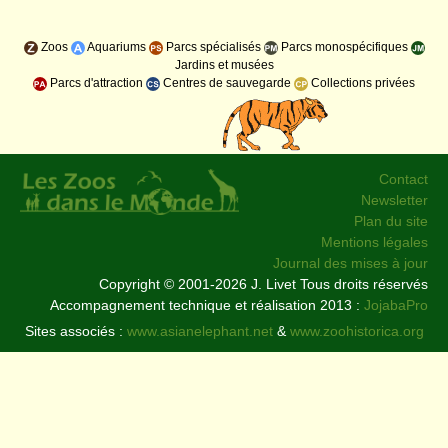
Zoos
Aquariums
Parcs spécialisés
Parcs monospécifiques
Jardins et musées
Parcs d'attraction
Centres de sauvegarde
Collections privées
Contact
Newsletter
Plan du site
Mentions légales
Journal des mises à jour
Copyright © 2001-2026 J. Livet Tous droits réservés
Accompagnement technique et réalisation 2013 :
JojabaPro
Sites associés :
www.asianelephant.net
&
www.zoohistorica.org