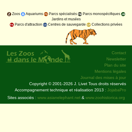
Zoos
Aquariums
Parcs spécialisés
Parcs monospécifiques
Jardins et musées
Parcs d'attraction
Centres de sauvegarde
Collections privées
Contact
Newsletter
Plan du site
Mentions légales
Journal des mises à jour
Copyright © 2001-2026 J. Livet Tous droits réservés
Accompagnement technique et réalisation 2013 :
JojabaPro
Sites associés :
www.asianelephant.net
&
www.zoohistorica.org