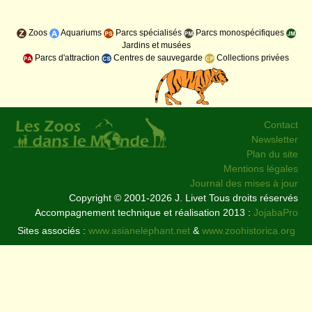
Zoos
Aquariums
Parcs spécialisés
Parcs monospécifiques
Jardins et musées
Parcs d'attraction
Centres de sauvegarde
Collections privées
Contact
Newsletter
Plan du site
Mentions légales
Journal des mises à jour
Copyright © 2001-2026 J. Livet Tous droits réservés
Accompagnement technique et réalisation 2013 :
JojabaPro
Sites associés :
www.asianelephant.net
&
www.zoohistorica.org