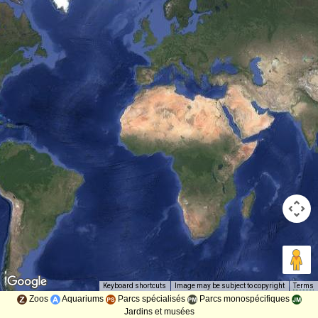
Image may be subject to copyright
Terms
Keyboard shortcuts
Zoos
Aquariums
Parcs spécialisés
Parcs monospécifiques
Jardins et musées