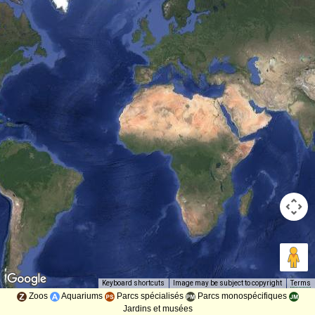
Image may be subject to copyright
Terms
Keyboard shortcuts
Zoos
Aquariums
Parcs spécialisés
Parcs monospécifiques
Jardins et musées