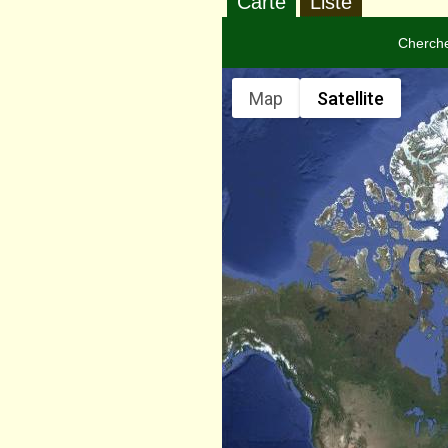
Carte
Liste
Cherche
Map
Satellite