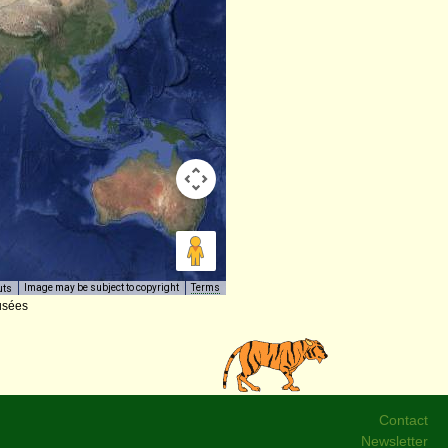
Image may be subject to copyright
Terms
uts
usées
Contact
Newsletter