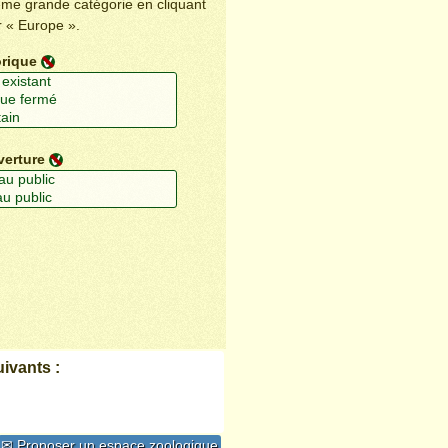
ême grande catégorie en cliquant
r « Europe ».
orique
verture
ivants :
✉ Proposer un espace zoologique