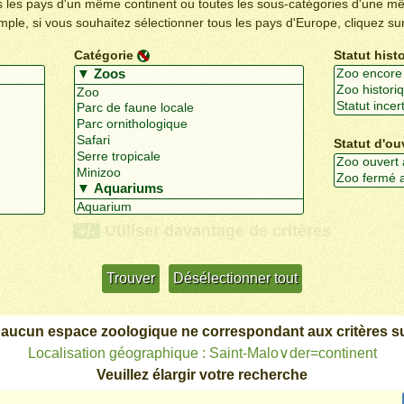
us les pays d'un même continent ou toutes les sous-catégories d'une m
emple, si vous souhaitez sélectionner tous les pays d'Europe, cliquez su
Catégorie
Statut hist
Statut d'ou
Utiliser davantage de critères
+/-
 aucun espace zoologique ne correspondant aux critères su
Localisation géographique : Saint-Malo∨der=continent
Veuillez élargir votre recherche