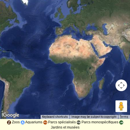
Image may be subject to copyright
Terms
Keyboard shortcuts
Zoos
Aquariums
Parcs spécialisés
Parcs monospécifiques
Jardins et musées