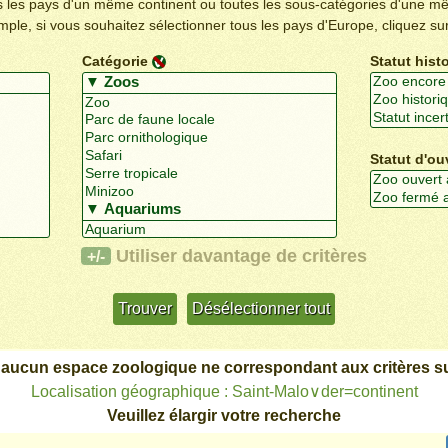
us les pays d'un même continent ou toutes les sous-catégories d'une m
emple, si vous souhaitez sélectionner tous les pays d'Europe, cliquez su
Catégorie
Statut hist
Statut d'ou
Utiliser davantage de critères
+/-
 aucun espace zoologique ne correspondant aux critères su
Localisation géographique : Saint-Malo∨der=continent
Veuillez élargir votre recherche