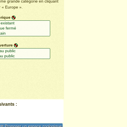
ême grande catégorie en cliquant
r « Europe ».
orique
verture
ivants :
✉ Proposer un espace zoologique