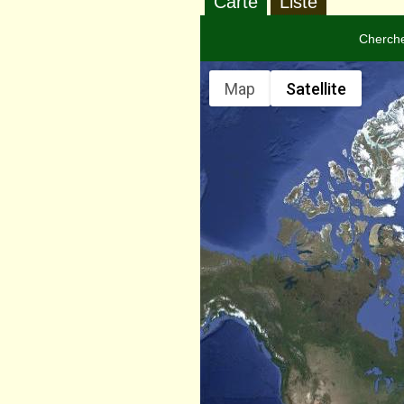
Carte
Liste
Cherche
Map
Satellite