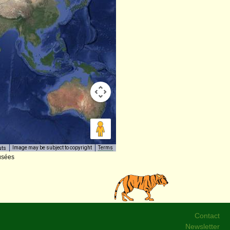
Image may be subject to copyright
Terms
uts
usées
Contact
Newsletter