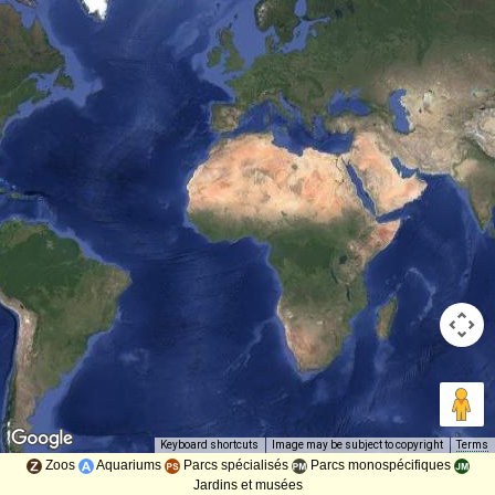
Image may be subject to copyright
Terms
Keyboard shortcuts
Zoos
Aquariums
Parcs spécialisés
Parcs monospécifiques
Jardins et musées