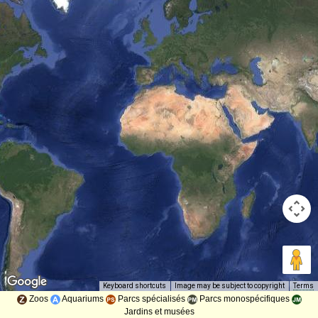
Image may be subject to copyright
Terms
Keyboard shortcuts
Zoos
Aquariums
Parcs spécialisés
Parcs monospécifiques
Jardins et musées