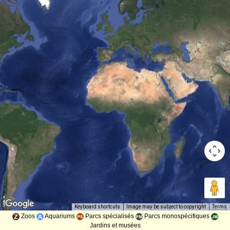
Image may be subject to copyright
Terms
Keyboard shortcuts
Zoos
Aquariums
Parcs spécialisés
Parcs monospécifiques
Jardins et musées