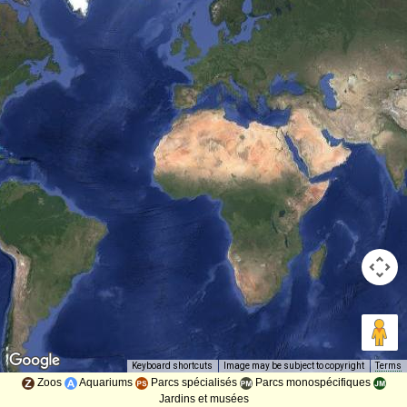
Image may be subject to copyright
Terms
Keyboard shortcuts
Zoos
Aquariums
Parcs spécialisés
Parcs monospécifiques
Jardins et musées