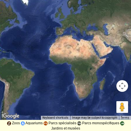
Image may be subject to copyright
Terms
Keyboard shortcuts
Zoos
Aquariums
Parcs spécialisés
Parcs monospécifiques
Jardins et musées