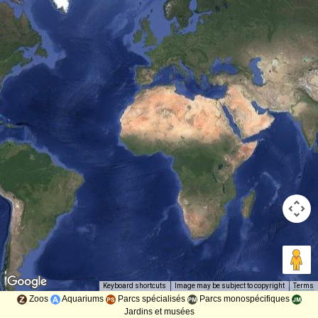
Image may be subject to copyright
Terms
Keyboard shortcuts
Zoos
Aquariums
Parcs spécialisés
Parcs monospécifiques
Jardins et musées