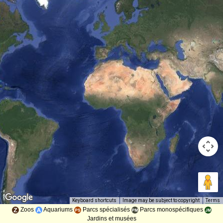
Image may be subject to copyright
Terms
Keyboard shortcuts
Zoos
Aquariums
Parcs spécialisés
Parcs monospécifiques
Jardins et musées