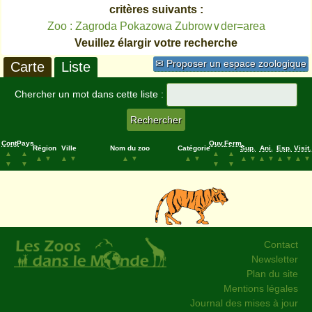
critères suivants :
Zoo : Zagroda Pokazowa Zubrow∨der=area
Veuillez élargir votre recherche
✉ Proposer un espace zoologique
Carte
Liste
Chercher un mot dans cette liste :
Cont.
Pays
Ouv.
Ferm.
Région
Ville
Nom du zoo
Catégorie
Sup.
Ani.
Esp.
Visit.
▲
▲
▲
▲
▲
▼
▲
▼
▲
▼
▲
▼
▲
▼
▲
▼
▲
▼
▲
▼
▼
▼
▼
▼
Contact
Newsletter
Plan du site
Mentions légales
Journal des mises à jour