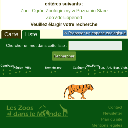
critères suivants :
Zoo : Ogród Zoologiczny w Poznaniu Stare
Zoo∨der=opened
Veuillez élargir votre recherche
✉ Proposer un espace zoologique
Carte
Liste
Chercher un mot dans cette liste :
Cont.
Pays
Ouv.
Ferm.
Région
Ville
Nom du zoo
Catégorie
Sup.
Ani.
Esp.
Visit.
▲
▲
▲
▲
▲
▼
▲
▼
▲
▼
▲
▼
▲
▼
▲
▼
▲
▼
▲
▼
▼
▼
▼
▼
Contact
Newsletter
Plan du site
Mentions légales