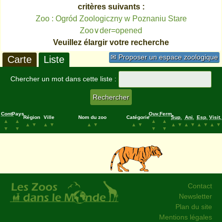
critères suivants :
Zoo : Ogród Zoologiczny w Poznaniu Stare
Zoo∨der=opened
Veuillez élargir votre recherche
✉ Proposer un espace zoologique
Carte
Liste
Chercher un mot dans cette liste :
Cont.
Pays
Ouv.
Ferm.
Région
Ville
Nom du zoo
Catégorie
Sup.
Ani.
Esp.
Visit.
▲
▲
▲
▲
▲
▼
▲
▼
▲
▼
▲
▼
▲
▼
▲
▼
▲
▼
▲
▼
▼
▼
▼
▼
Contact
Newsletter
Plan du site
Mentions légales