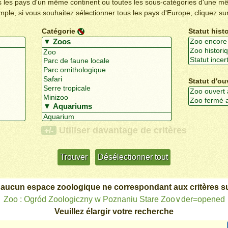
us les pays d'un même continent ou toutes les sous-catégories d'une m
emple, si vous souhaitez sélectionner tous les pays d'Europe, cliquez su
Catégorie
Statut hist
Statut d'ou
Utiliser davantage de critères
+/-
 aucun espace zoologique ne correspondant aux critères su
Zoo : Ogród Zoologiczny w Poznaniu Stare Zoo∨der=opened
Veuillez élargir votre recherche