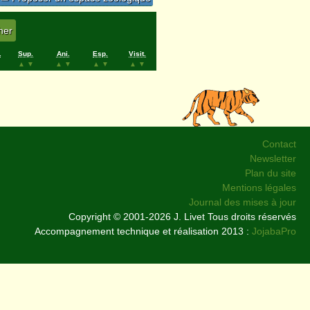
.
Sup.
Ani.
Esp.
Visit.
▲
▼
▲
▼
▲
▼
▲
▼
Contact
Newsletter
Plan du site
Mentions légales
Journal des mises à jour
Copyright © 2001-2026 J. Livet Tous droits réservés
Accompagnement technique et réalisation 2013 :
JojabaPro