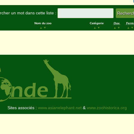
cher un mot dans cette liste :
Nom du zoo
Catégorie
Ouv.
Ferm
▲
▼
▲
▼
▲
▼
▲
▼
Sites associés :
www.asianelephant.net
&
www.zoohistorica.org