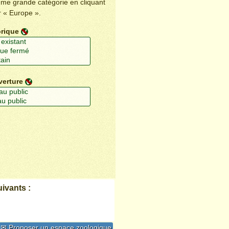
ême grande catégorie en cliquant
r « Europe ».
orique
verture
ivants :
✉ Proposer un espace zoologique