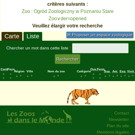
critères suivants :
Zoo : Ogród Zoologiczny w Poznaniu Stare
Zoo∨der=opened
Veuillez élargir votre recherche
✉ Proposer un espace zoologique
Carte
Liste
Chercher un mot dans cette liste :
Cont.
Pays
Ouv.
Ferm.
Région
Ville
Nom du zoo
Catégorie
Sup.
Ani.
Esp.
Visit.
▲
▲
▲
▲
▲
▼
▲
▼
▲
▼
▲
▼
▲
▼
▲
▼
▲
▼
▲
▼
▼
▼
▼
▼
Contact
Newsletter
Plan du site
Mentions légales