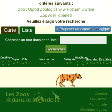
critères suivants :
Zoo : Ogród Zoologiczny w Poznaniu Stare
Zoo∨der=opened
Veuillez élargir votre recherche
✉ Proposer un espace zoologique
Carte
Liste
Chercher un mot dans cette liste :
Cont.
Pays
Ouv.
Ferm.
Région
Ville
Nom du zoo
Catégorie
Sup.
Ani.
Esp.
Visit.
▲
▲
▲
▲
▲
▼
▲
▼
▲
▼
▲
▼
▲
▼
▲
▼
▲
▼
▲
▼
▼
▼
▼
▼
Contact
Newsletter
Plan du site
Mentions légales