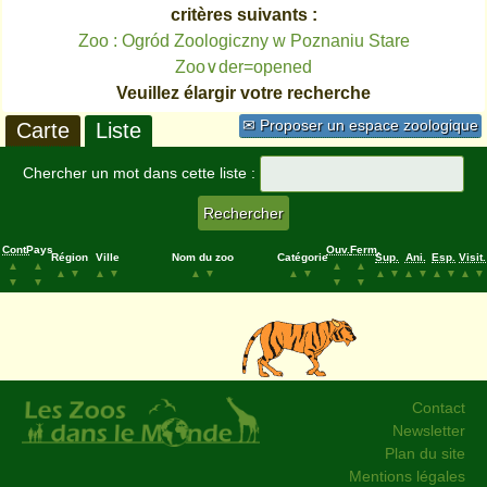
critères suivants :
Zoo : Ogród Zoologiczny w Poznaniu Stare
Zoo∨der=opened
Veuillez élargir votre recherche
✉ Proposer un espace zoologique
Carte
Liste
Chercher un mot dans cette liste :
Cont.
Pays
Ouv.
Ferm.
Région
Ville
Nom du zoo
Catégorie
Sup.
Ani.
Esp.
Visit.
▲
▲
▲
▲
▲
▼
▲
▼
▲
▼
▲
▼
▲
▼
▲
▼
▲
▼
▲
▼
▼
▼
▼
▼
Contact
Newsletter
Plan du site
Mentions légales