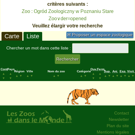
critères suivants :
Zoo : Ogród Zoologiczny w Poznaniu Stare
Zoo∨der=opened
Veuillez élargir votre recherche
✉ Proposer un espace zoologique
Carte
Liste
Chercher un mot dans cette liste :
Cont.
Pays
Ouv.
Ferm.
Région
Ville
Nom du zoo
Catégorie
Sup.
Ani.
Esp.
Visit.
▲
▲
▲
▲
▲
▼
▲
▼
▲
▼
▲
▼
▲
▼
▲
▼
▲
▼
▲
▼
▼
▼
▼
▼
Contact
Newsletter
Plan du site
Mentions légales