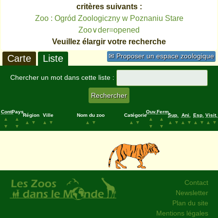
critères suivants :
Zoo : Ogród Zoologiczny w Poznaniu Stare
Zoo∨der=opened
Veuillez élargir votre recherche
✉ Proposer un espace zoologique
Carte
Liste
Chercher un mot dans cette liste :
Cont.
Pays
Ouv.
Ferm.
Région
Ville
Nom du zoo
Catégorie
Sup.
Ani.
Esp.
Visit.
▲
▲
▲
▲
▲
▼
▲
▼
▲
▼
▲
▼
▲
▼
▲
▼
▲
▼
▲
▼
▼
▼
▼
▼
Contact
Newsletter
Plan du site
Mentions légales