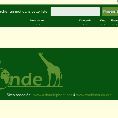
cher un mot dans cette liste :
Nom du zoo
Catégorie
Ouv.
Ferm
▲
▼
▲
▼
▲
▼
▲
▼
Sites associés :
www.asianelephant.net
&
www.zoohistorica.org