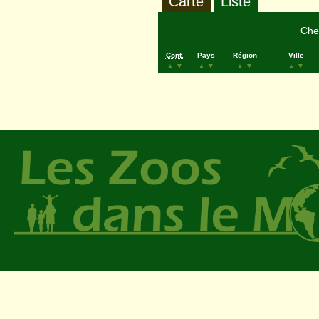
Carte
Liste
Cher
Cont.
Pays
Région
Ville
▲
▼
▲
▼
▲
▼
▲
▼