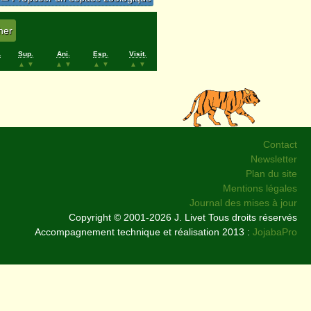
.
Sup.
Ani.
Esp.
Visit.
▲
▼
▲
▼
▲
▼
▲
▼
Contact
Newsletter
Plan du site
Mentions légales
Journal des mises à jour
Copyright © 2001-2026 J. Livet Tous droits réservés
Accompagnement technique et réalisation 2013 :
JojabaPro