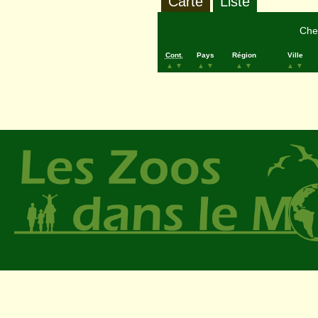
Carte
Liste
Cher
Cont.
Pays
Région
Ville
▲
▼
▲
▼
▲
▼
▲
▼