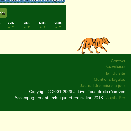
.
Sup.
Ani.
Esp.
Visit.
▲
▼
▲
▼
▲
▼
▲
▼
Contact
Newsletter
Plan du site
Mentions légales
Journal des mises à jour
Copyright © 2001-2026 J. Livet Tous droits réservés
Accompagnement technique et réalisation 2013 :
JojabaPro