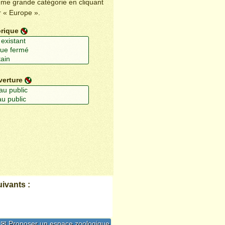
ême grande catégorie en cliquant
r « Europe ».
orique
verture
ivants :
✉ Proposer un espace zoologique