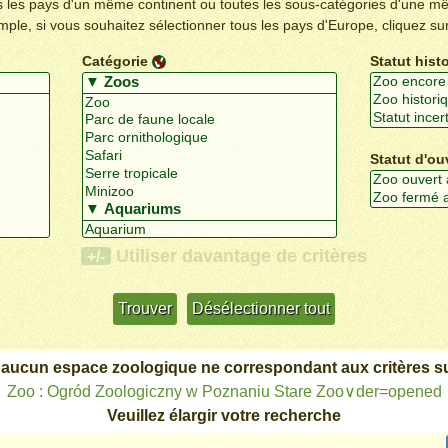
us les pays d'un même continent ou toutes les sous-catégories d'une m
emple, si vous souhaitez sélectionner tous les pays d'Europe, cliquez su
Catégorie
Statut hist
Statut d'ou
Utiliser davantage de critères
+/-
 aucun espace zoologique ne correspondant aux critères su
Zoo : Ogród Zoologiczny w Poznaniu Stare Zoo∨der=opened
Veuillez élargir votre recherche