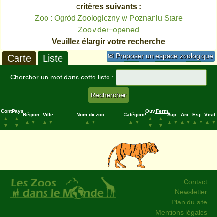
critères suivants :
Zoo : Ogród Zoologiczny w Poznaniu Stare
Zoo∨der=opened
Veuillez élargir votre recherche
✉ Proposer un espace zoologique
Carte
Liste
Chercher un mot dans cette liste :
Cont.
Pays
Ouv.
Ferm.
Région
Ville
Nom du zoo
Catégorie
Sup.
Ani.
Esp.
Visit.
▲
▲
▲
▲
▲
▼
▲
▼
▲
▼
▲
▼
▲
▼
▲
▼
▲
▼
▲
▼
▼
▼
▼
▼
Contact
Newsletter
Plan du site
Mentions légales