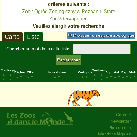
critères suivants :
Zoo : Ogród Zoologiczny w Poznaniu Stare
Zoo∨der=opened
Veuillez élargir votre recherche
✉ Proposer un espace zoologique
Carte
Liste
Chercher un mot dans cette liste :
Cont.
Pays
Ouv.
Ferm.
Région
Ville
Nom du zoo
Catégorie
Sup.
Ani.
Esp.
Visit.
▲
▲
▲
▲
▲
▼
▲
▼
▲
▼
▲
▼
▲
▼
▲
▼
▲
▼
▲
▼
▼
▼
▼
▼
Contact
Newsletter
Plan du site
Mentions légales