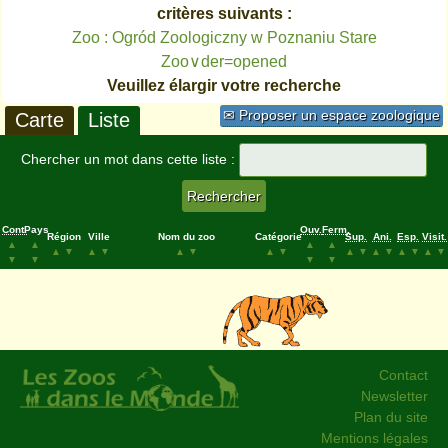
critères suivants :
Zoo : Ogród Zoologiczny w Poznaniu Stare
Zoo∨der=opened
Veuillez élargir votre recherche
✉ Proposer un espace zoologique
Carte
Liste
Chercher un mot dans cette liste :
Cont.
Pays
Ouv.
Ferm.
Région
Ville
Nom du zoo
Catégorie
Sup.
Ani.
Esp.
Visit.
▲
▲
▲
▲
▲
▼
▲
▼
▲
▼
▲
▼
▲
▼
▲
▼
▲
▼
▲
▼
▼
▼
▼
▼
Contact
Newsletter
Plan du site
Mentions légales