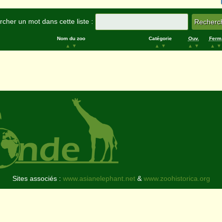
cher un mot dans cette liste :
Nom du zoo
Catégorie
Ouv.
Ferm
▲
▼
▲
▼
▲
▼
▲
▼
Sites associés :
www.asianelephant.net
&
www.zoohistorica.org