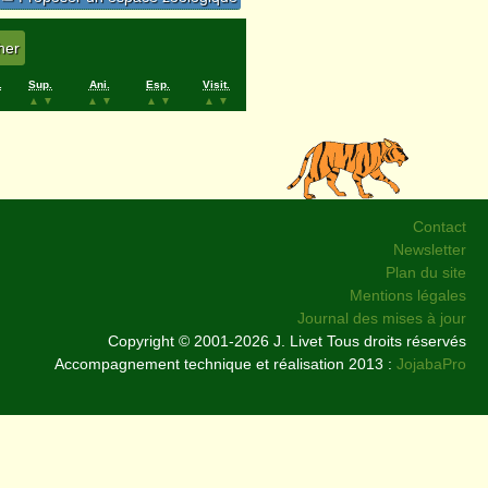
.
Sup.
Ani.
Esp.
Visit.
▲
▼
▲
▼
▲
▼
▲
▼
Contact
Newsletter
Plan du site
Mentions légales
Journal des mises à jour
Copyright © 2001-2026 J. Livet Tous droits réservés
Accompagnement technique et réalisation 2013 :
JojabaPro