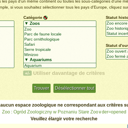
us les pays d'un même continent ou toutes les sous-catégories d'une m
emple, si vous souhaitez sélectionner tous les pays d'Europe, cliquez su
Catégorie
Statut hist
Statut d'ou
Utiliser davantage de critères
+/-
 aucun espace zoologique ne correspondant aux critères su
Zoo : Ogród Zoologiczny w Poznaniu Stare Zoo∨der=opened
Veuillez élargir votre recherche