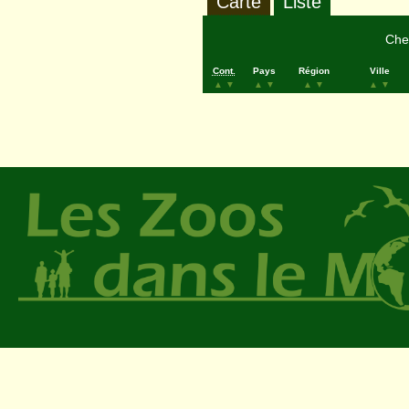
Carte
Liste
Cher
Cont.
Pays
Région
Ville
▲
▼
▲
▼
▲
▼
▲
▼