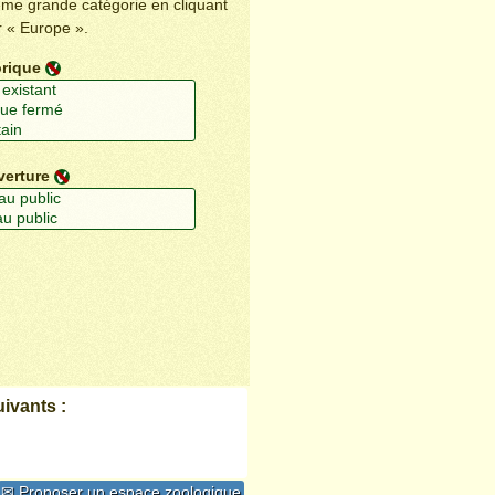
ême grande catégorie en cliquant
r « Europe ».
orique
verture
ivants :
✉ Proposer un espace zoologique