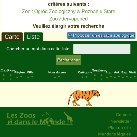
critères suivants :
Zoo : Ogród Zoologiczny w Poznaniu Stare
Zoo∨der=opened
Veuillez élargir votre recherche
✉ Proposer un espace zoologique
Carte
Liste
Chercher un mot dans cette liste :
Cont.
Pays
Ouv.
Ferm.
Région
Ville
Nom du zoo
Catégorie
Sup.
Ani.
Esp.
Visit.
▲
▲
▲
▲
▲
▼
▲
▼
▲
▼
▲
▼
▲
▼
▲
▼
▲
▼
▲
▼
▼
▼
▼
▼
Contact
Newsletter
Plan du site
Mentions légales