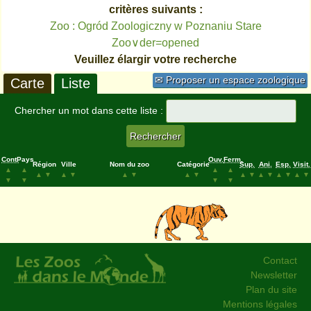
critères suivants :
Zoo : Ogród Zoologiczny w Poznaniu Stare
Zoo∨der=opened
Veuillez élargir votre recherche
✉ Proposer un espace zoologique
Carte
Liste
Chercher un mot dans cette liste :
Cont.
Pays
Ouv.
Ferm.
Région
Ville
Nom du zoo
Catégorie
Sup.
Ani.
Esp.
Visit.
▲
▲
▲
▲
▲
▼
▲
▼
▲
▼
▲
▼
▲
▼
▲
▼
▲
▼
▲
▼
▼
▼
▼
▼
Contact
Newsletter
Plan du site
Mentions légales