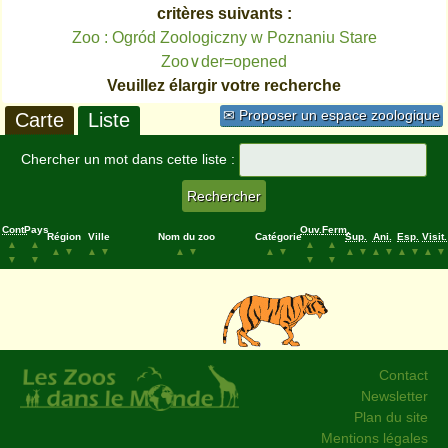
critères suivants :
Zoo : Ogród Zoologiczny w Poznaniu Stare
Zoo∨der=opened
Veuillez élargir votre recherche
✉ Proposer un espace zoologique
Carte
Liste
Chercher un mot dans cette liste :
Cont.
Pays
Ouv.
Ferm.
Région
Ville
Nom du zoo
Catégorie
Sup.
Ani.
Esp.
Visit.
▲
▲
▲
▲
▲
▼
▲
▼
▲
▼
▲
▼
▲
▼
▲
▼
▲
▼
▲
▼
▼
▼
▼
▼
Contact
Newsletter
Plan du site
Mentions légales