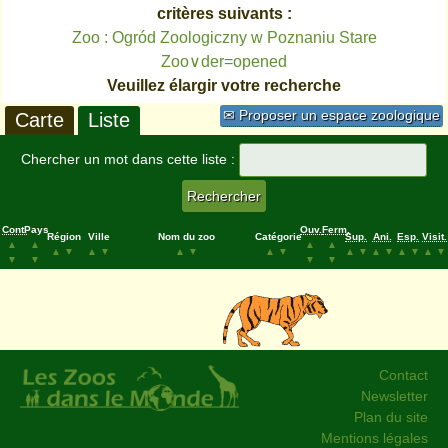
critères suivants :
Zoo : Ogród Zoologiczny w Poznaniu Stare
Zoo∨der=opened
Veuillez élargir votre recherche
✉ Proposer un espace zoologique
Carte
Liste
Chercher un mot dans cette liste :
Cont.
Pays
Ouv.
Ferm.
Région
Ville
Nom du zoo
Catégorie
Sup.
Ani.
Esp.
Visit.
▲
▲
▲
▲
▲
▼
▲
▼
▲
▼
▲
▼
▲
▼
▲
▼
▲
▼
▲
▼
▼
▼
▼
▼
Contact
Newsletter
Plan du site
Mentions légales