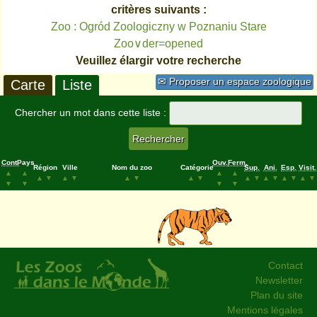
critères suivants :
Zoo : Ogród Zoologiczny w Poznaniu Stare
Zoo∨der=opened
Veuillez élargir votre recherche
✉ Proposer un espace zoologique
Carte
Liste
Chercher un mot dans cette liste :
Cont.
Pays
Ouv.
Ferm.
Région
Ville
Nom du zoo
Catégorie
Sup.
Ani.
Esp.
Visit.
▲
▲
▲
▲
▲
▼
▲
▼
▲
▼
▲
▼
▲
▼
▲
▼
▲
▼
▲
▼
▼
▼
▼
▼
Contact
Newsletter
Plan du site
Mentions légales