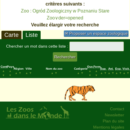
critères suivants :
Zoo : Ogród Zoologiczny w Poznaniu Stare
Zoo∨der=opened
Veuillez élargir votre recherche
✉ Proposer un espace zoologique
Carte
Liste
Chercher un mot dans cette liste :
Cont.
Pays
Ouv.
Ferm.
Région
Ville
Nom du zoo
Catégorie
Sup.
Ani.
Esp.
Visit.
▲
▲
▲
▲
▲
▼
▲
▼
▲
▼
▲
▼
▲
▼
▲
▼
▲
▼
▲
▼
▼
▼
▼
▼
Contact
Newsletter
Plan du site
Mentions légales