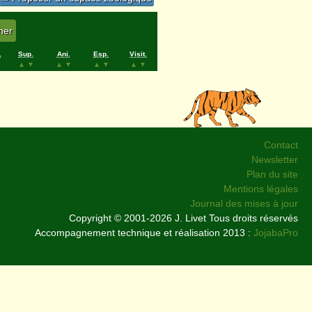
.
Sup.
Ani.
Esp.
Visit.
▲
▼
▲
▼
▲
▼
▲
▼
Contact
Newsletter
Plan du site
Mentions légales
Journal des mises à jour
Copyright © 2001-2026 J. Livet Tous droits réservés
Accompagnement technique et réalisation 2013 :
JojabaPro