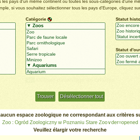
us les pays d'un même continent ou toutes les sous-catégories d'une m
emple, si vous souhaitez sélectionner tous les pays d'Europe, cliquez su
Catégorie
Statut hist
Statut d'ou
Utiliser davantage de critères
+/-
 aucun espace zoologique ne correspondant aux critères su
Zoo : Ogród Zoologiczny w Poznaniu Stare Zoo∨der=opened
Veuillez élargir votre recherche