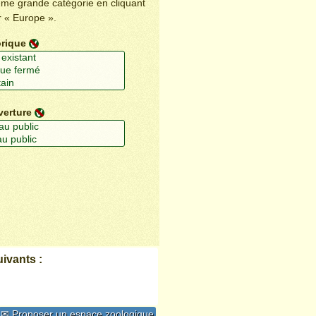
ême grande catégorie en cliquant
r « Europe ».
orique
verture
ivants :
✉ Proposer un espace zoologique