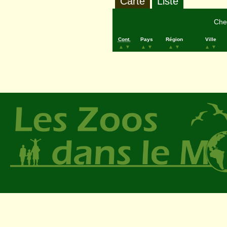
Carte
Liste
Cher
Cont.
Pays
Région
Ville
▲
▼
▲
▼
▲
▼
▲
▼