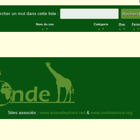
cher un mot dans cette liste :
Nom du zoo
Catégorie
Ouv.
Ferm
▲
▼
▲
▼
▲
▼
▲
▼
Sites associés :
www.asianelephant.net
&
www.zoohistorica.org