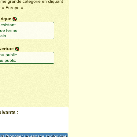
ême grande catégorie en cliquant
r « Europe ».
orique
verture
ivants :
✉ Proposer un espace zoologique