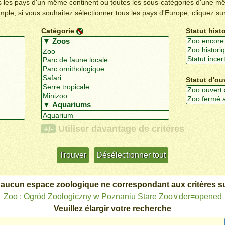
us les pays d'un même continent ou toutes les sous-catégories d'une m
emple, si vous souhaitez sélectionner tous les pays d'Europe, cliquez su
Catégorie
Statut hist
Statut d'ou
Utiliser davantage de critères
+/-
 aucun espace zoologique ne correspondant aux critères su
Zoo : Ogród Zoologiczny w Poznaniu Stare Zoo∨der=opened
Veuillez élargir votre recherche