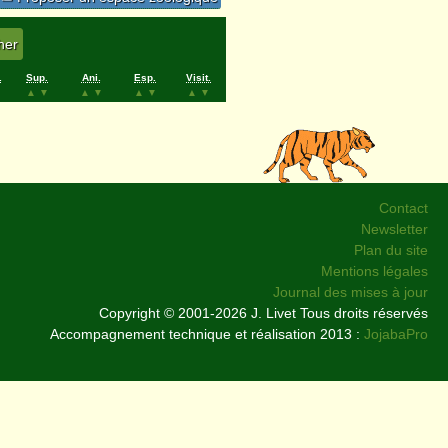
.
Sup.
Ani.
Esp.
Visit.
▲
▼
▲
▼
▲
▼
▲
▼
Contact
Newsletter
Plan du site
Mentions légales
Journal des mises à jour
Copyright © 2001-2026 J. Livet Tous droits réservés
Accompagnement technique et réalisation 2013 :
JojabaPro