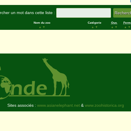
cher un mot dans cette liste :
Nom du zoo
Catégorie
Ouv.
Ferm
▲
▼
▲
▼
▲
▼
▲
▼
Sites associés :
www.asianelephant.net
&
www.zoohistorica.org