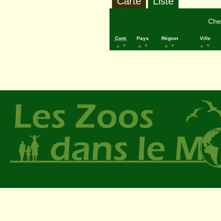
Carte
Liste
Cher
Cont.
Pays
Région
Ville
▲
▼
▲
▼
▲
▼
▲
▼