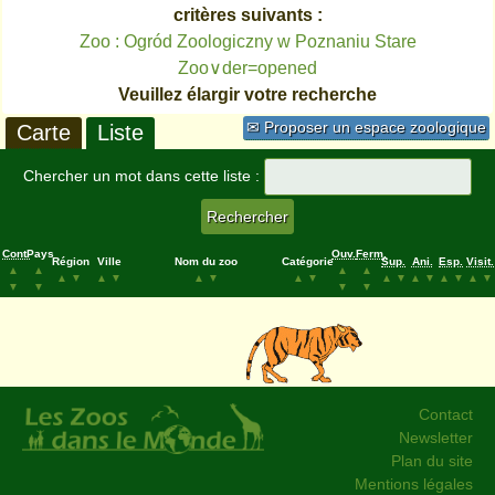
critères suivants :
Zoo : Ogród Zoologiczny w Poznaniu Stare
Zoo∨der=opened
Veuillez élargir votre recherche
✉ Proposer un espace zoologique
Carte
Liste
Chercher un mot dans cette liste :
Cont.
Pays
Ouv.
Ferm.
Région
Ville
Nom du zoo
Catégorie
Sup.
Ani.
Esp.
Visit.
▲
▲
▲
▲
▲
▼
▲
▼
▲
▼
▲
▼
▲
▼
▲
▼
▲
▼
▲
▼
▼
▼
▼
▼
Contact
Newsletter
Plan du site
Mentions légales