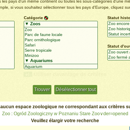
us les pays d'un même continent ou toutes les sous-catégories d'une m
emple, si vous souhaitez sélectionner tous les pays d'Europe, cliquez su
Catégorie
Statut hist
Statut d'ou
Utiliser davantage de critères
+/-
 aucun espace zoologique ne correspondant aux critères su
Zoo : Ogród Zoologiczny w Poznaniu Stare Zoo∨der=opened
Veuillez élargir votre recherche