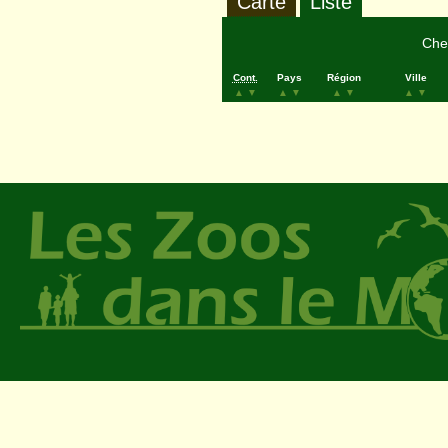
Carte
Liste
Cher
Cont.
Pays
Région
Ville
▲
▼
▲
▼
▲
▼
▲
▼