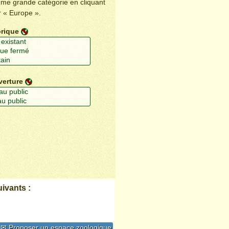
ême grande catégorie en cliquant
r « Europe ».
orique
verture
ivants :
✉ Proposer un espace zoologique