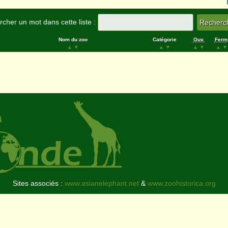
cher un mot dans cette liste :
Nom du zoo
Catégorie
Ouv.
Ferm
▲
▼
▲
▼
▲
▼
▲
▼
Sites associés :
www.asianelephant.net
&
www.zoohistorica.org