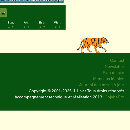
.
Sup.
Ani.
Esp.
Visit.
▲
▼
▲
▼
▲
▼
▲
▼
Contact
Newsletter
Plan du site
Mentions légales
Journal des mises à jour
Copyright © 2001-2026 J. Livet Tous droits réservés
Accompagnement technique et réalisation 2013 :
JojabaPro