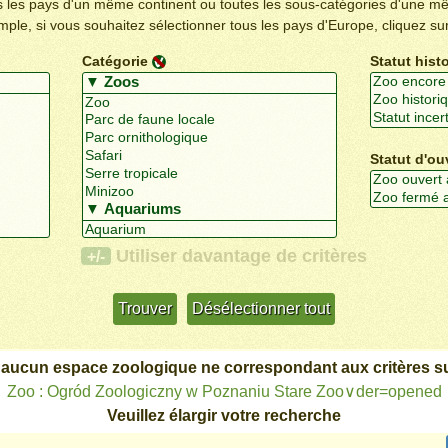
us les pays d'un même continent ou toutes les sous-catégories d'une m
emple, si vous souhaitez sélectionner tous les pays d'Europe, cliquez su
Catégorie
Statut hist
Statut d'ou
Utiliser davantage de critères
+/-
 aucun espace zoologique ne correspondant aux critères su
Zoo : Ogród Zoologiczny w Poznaniu Stare Zoo∨der=opened
Veuillez élargir votre recherche