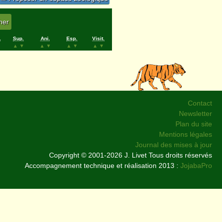
.
Sup.
Ani.
Esp.
Visit.
▲
▼
▲
▼
▲
▼
▲
▼
Contact
Newsletter
Plan du site
Mentions légales
Journal des mises à jour
Copyright © 2001-2026 J. Livet Tous droits réservés
Accompagnement technique et réalisation 2013 :
JojabaPro