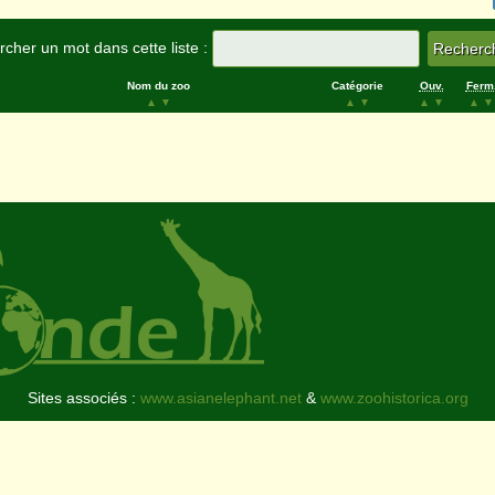
cher un mot dans cette liste :
Nom du zoo
Catégorie
Ouv.
Ferm
▲
▼
▲
▼
▲
▼
▲
▼
Sites associés :
www.asianelephant.net
&
www.zoohistorica.org