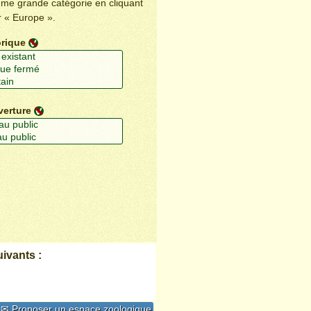
ême grande catégorie en cliquant
r « Europe ».
orique
verture
ivants :
✉ Proposer un espace zoologique