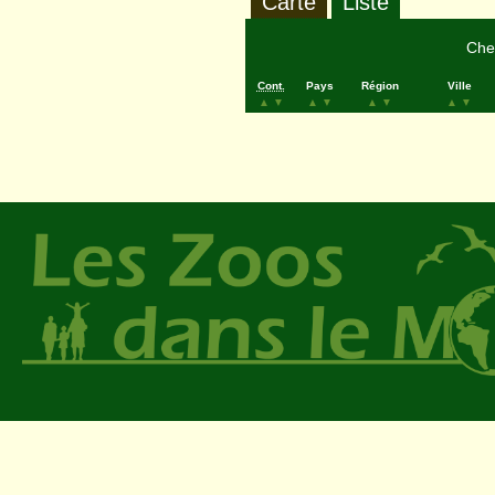
Carte
Liste
Cher
Cont.
Pays
Région
Ville
▲
▼
▲
▼
▲
▼
▲
▼