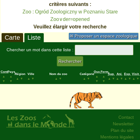
critères suivants :
Zoo : Ogród Zoologiczny w Poznaniu Stare
Zoo∨der=opened
Veuillez élargir votre recherche
✉ Proposer un espace zoologique
Carte
Liste
Chercher un mot dans cette liste :
Cont.
Pays
Ouv.
Ferm.
Région
Ville
Nom du zoo
Catégorie
Sup.
Ani.
Esp.
Visit.
▲
▲
▲
▲
▲
▼
▲
▼
▲
▼
▲
▼
▲
▼
▲
▼
▲
▼
▲
▼
▼
▼
▼
▼
Contact
Newsletter
Plan du site
Mentions légales