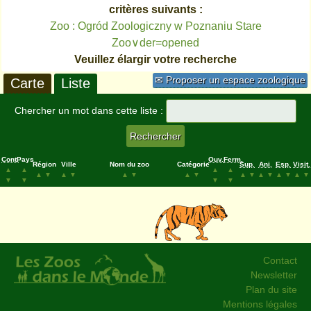
critères suivants :
Zoo : Ogród Zoologiczny w Poznaniu Stare
Zoo∨der=opened
Veuillez élargir votre recherche
✉ Proposer un espace zoologique
Carte
Liste
Chercher un mot dans cette liste :
Cont.
Pays
Ouv.
Ferm.
Région
Ville
Nom du zoo
Catégorie
Sup.
Ani.
Esp.
Visit.
▲
▲
▲
▲
▲
▼
▲
▼
▲
▼
▲
▼
▲
▼
▲
▼
▲
▼
▲
▼
▼
▼
▼
▼
Contact
Newsletter
Plan du site
Mentions légales