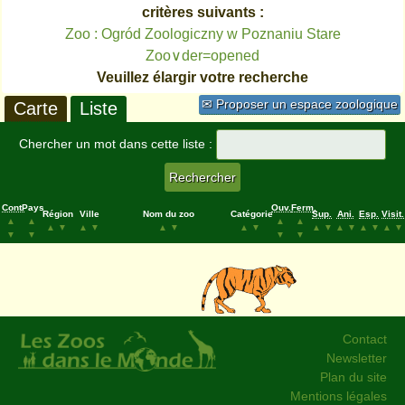
critères suivants :
Zoo : Ogród Zoologiczny w Poznaniu Stare
Zoo∨der=opened
Veuillez élargir votre recherche
✉ Proposer un espace zoologique
Carte
Liste
Chercher un mot dans cette liste :
Cont.
Pays
Ouv.
Ferm.
Région
Ville
Nom du zoo
Catégorie
Sup.
Ani.
Esp.
Visit.
▲
▲
▲
▲
▲
▼
▲
▼
▲
▼
▲
▼
▲
▼
▲
▼
▲
▼
▲
▼
▼
▼
▼
▼
Contact
Newsletter
Plan du site
Mentions légales