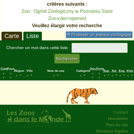
critères suivants :
Zoo : Ogród Zoologiczny w Poznaniu Stare
Zoo∨der=opened
Veuillez élargir votre recherche
✉ Proposer un espace zoologique
Carte
Liste
Chercher un mot dans cette liste :
Cont.
Pays
Ouv.
Ferm.
Région
Ville
Nom du zoo
Catégorie
Sup.
Ani.
Esp.
Visit.
▲
▲
▲
▲
▲
▼
▲
▼
▲
▼
▲
▼
▲
▼
▲
▼
▲
▼
▲
▼
▼
▼
▼
▼
Contact
Newsletter
Plan du site
Mentions légales