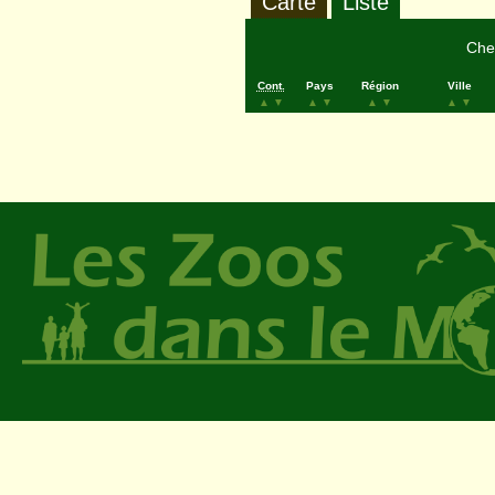
Carte
Liste
Cher
Cont.
Pays
Région
Ville
▲
▼
▲
▼
▲
▼
▲
▼