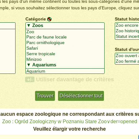
us les pays d'un même continent ou toutes les sous-catégories d'une m
emple, si vous souhaitez sélectionner tous les pays d'Europe, cliquez su
Catégorie
Statut hist
Statut d'ou
Utiliser davantage de critères
+/-
 aucun espace zoologique ne correspondant aux critères su
Zoo : Ogród Zoologiczny w Poznaniu Stare Zoo∨der=opened
Veuillez élargir votre recherche