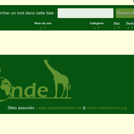
cher un mot dans cette liste :
Nom du zoo
Catégorie
Ouv.
Ferm
▲
▼
▲
▼
▲
▼
▲
▼
Sites associés :
www.asianelephant.net
&
www.zoohistorica.org