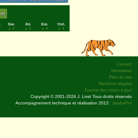
.
Sup.
Ani.
Esp.
Visit.
▲
▼
▲
▼
▲
▼
▲
▼
Contact
Newsletter
Plan du site
Mentions légales
Journal des mises à jour
Copyright © 2001-2026 J. Livet Tous droits réservés
Accompagnement technique et réalisation 2013 :
JojabaPro