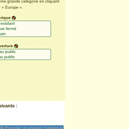
ême grande catégorie en cliquant
r « Europe ».
orique
verture
ivants :
✉ Proposer un espace zoologique