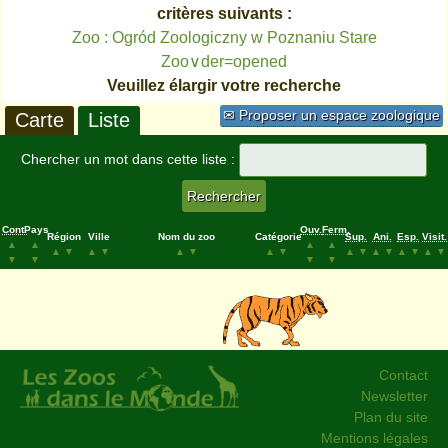
critères suivants :
Zoo : Ogród Zoologiczny w Poznaniu Stare
Zoo∨der=opened
Veuillez élargir votre recherche
✉ Proposer un espace zoologique
Carte
Liste
Chercher un mot dans cette liste :
Cont.
Pays
Ouv.
Ferm.
Région
Ville
Nom du zoo
Catégorie
Sup.
Ani.
Esp.
Visit.
▲
▲
▲
▲
▲
▼
▲
▼
▲
▼
▲
▼
▲
▼
▲
▼
▲
▼
▲
▼
▼
▼
▼
▼
Contact
Newsletter
Plan du site
Mentions légales